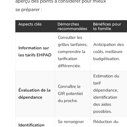
aperçu des points à considérer pour mieux
se préparer :
Aspects clés
Démarches
Bénéfices pour
recommandées
la famille
Consulter les
grilles tarifaires,
Anticipation des
Information sur
comprendre la
coûts, meilleure
les tarifs EHPAD
tarification
budgétisation.
différenciée.
Estimation du
tarif
Connaître le
Évaluation de la
dépendance,
GIR potentiel
dépendance
identification
du proche.
des aides
possibles.
Se renseigner
Réduction du
Identification