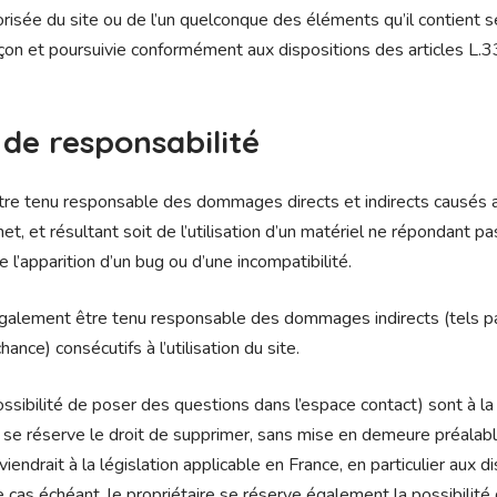
orisée du site ou de l’un quelconque des éléments qu’il contient
açon et poursuivie conformément aux dispositions des articles L.
 de responsabilité
tre tenu responsable des dommages directs et indirects causés au 
rnet, et résultant soit de l’utilisation d’un matériel ne répondant p
e l’apparition d’un bug ou d’une incompatibilité.
 également être tenu responsable des dommages indirects (tels 
nce) consécutifs à l’utilisation du site.
ssibilité de poser des questions dans l’espace contact) sont à la
ire se réserve le droit de supprimer, sans mise en demeure préala
endrait à la législation applicable en France, en particulier aux di
 cas échéant, le propriétaire se réserve également la possibilité