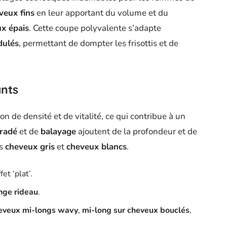
veux fins
en leur apportant du volume et du
x épais
. Cette coupe polyvalente s’adapte
dulés
, permettant de dompter les frisottis et de
ants
on de densité et de vitalité, ce qui contribue à un
radé
et de
balayage
ajoutent de la profondeur et de
es
cheveux gris
et
cheveux blancs
.
fet ‘plat’.
nge rideau
.
eveux mi-longs wavy
,
mi-long sur cheveux bouclés
,