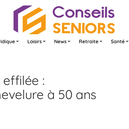
ridique
Loisirs
News
Retraite
Santé
ffilée :
hevelure à 50 ans