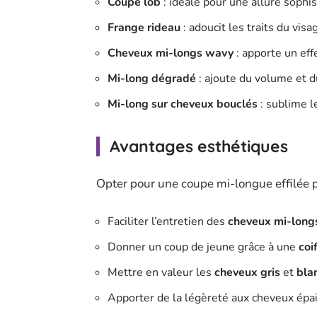
Coupe lob
: idéale pour une allure sophi
Frange rideau
: adoucit les traits du visa
Cheveux mi-longs wavy
: apporte un eff
Mi-long dégradé
: ajoute du volume et
Mi-long sur cheveux bouclés
: sublime l
Avantages esthétiques
Opter pour une coupe mi-longue effilée 
Faciliter l’entretien des
cheveux mi-long
Donner un coup de jeune grâce à une
coi
Mettre en valeur les
cheveux gris
et
bla
Apporter de la légèreté aux cheveux épai