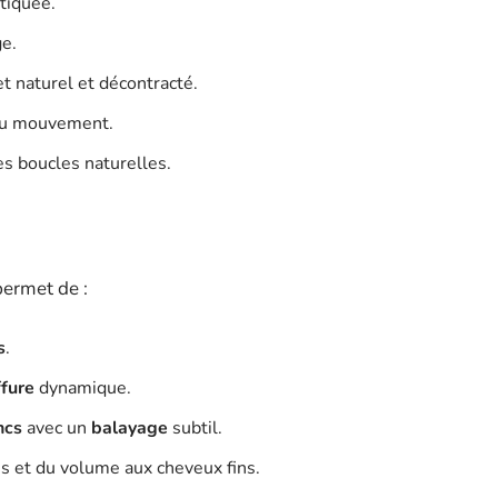
stiquée.
ge.
et naturel et décontracté.
 du mouvement.
es boucles naturelles.
permet de :
s
.
ffure
dynamique.
ncs
avec un
balayage
subtil.
s et du volume aux cheveux fins.