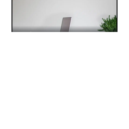
Les défis de la gestion des EHPAD
10 mars 2026
Maison de repos : attention aux arnaques
!
10 mars 2026