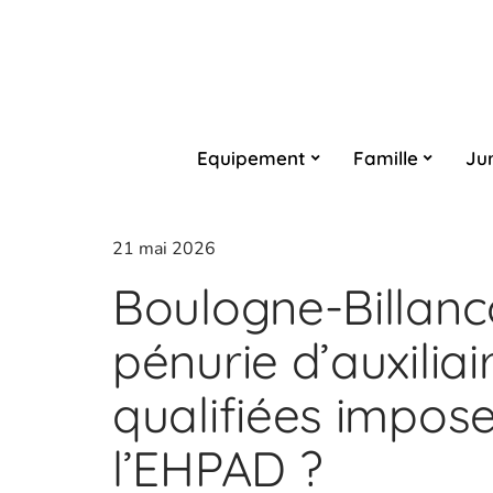
Equipement
Famille
Ju
21 mai 2026
Boulogne-Billanco
pénurie d’auxiliai
qualifiées impos
l’EHPAD ?