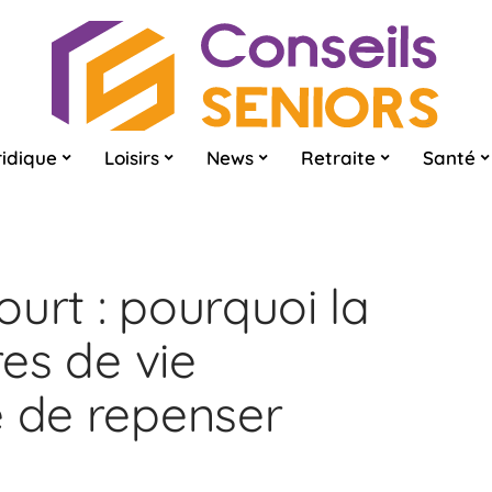
ridique
Loisirs
News
Retraite
Santé
urt : pourquoi la
res de vie
e de repenser